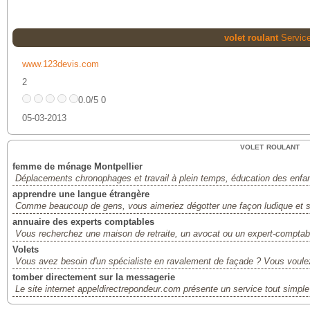
volet roulant
Servic
www.123devis.com
2
0.0/5 0
05-03-2013
volet roulant
femme de ménage Montpellier
Déplacements chronophages et travail à plein temps, éducation des enfant
apprendre une langue étrangère
Comme beaucoup de gens, vous aimeriez dégotter une façon ludique et si
annuaire des experts comptables
Vous recherchez une maison de retraite, un avocat ou un expert-comptable 
Volets
Vous avez besoin d'un spécialiste en ravalement de façade ? Vous voulez 
tomber directement sur la messagerie
Le site internet appeldirectrepondeur.com présente un service tout simple 