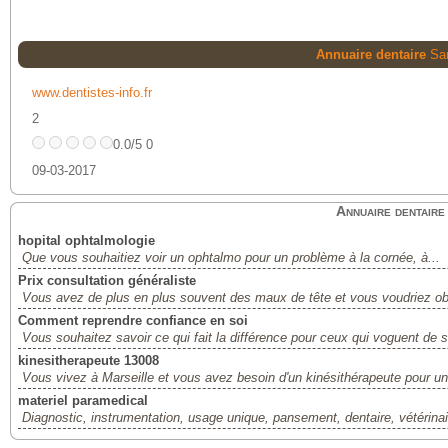
Annuaire dentaire
Sa
www.dentistes-info.fr
2
0.0/5 0
09-03-2017
Annuaire dentaire
hopital ophtalmologie
Que vous souhaitiez voir un ophtalmo pour un problème à la cornée, à...
Prix consultation généraliste
Vous avez de plus en plus souvent des maux de tête et vous voudriez obt
Comment reprendre confiance en soi
Vous souhaitez savoir ce qui fait la différence pour ceux qui voguent de 
kinesitherapeute 13008
Vous vivez à Marseille et vous avez besoin d'un kinésithérapeute pour un
materiel paramedical
Diagnostic, instrumentation, usage unique, pansement, dentaire, vétérinair